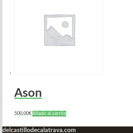
Ason
500,00
€
Añadir al carrito
delcastillodecalatrava.com